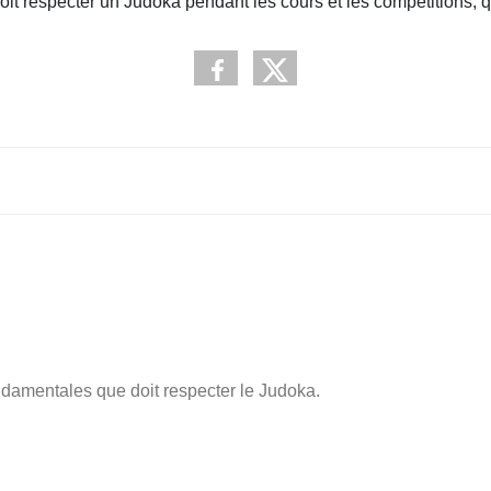
it respecter un Judoka pendant les cours et les compétitions, qu'
ndamentales que doit respecter le Judoka.