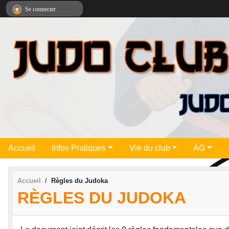
Panneau de gestion des cookies
Se connecter
Accueil
Infos Pratiques
Vie du club
AG
Accueil
Règles du Judoka
RÈGLES DU JUDOKA