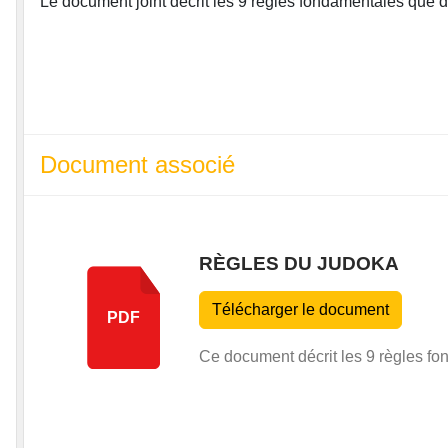
Le document joint décrit les 9 règles fondamentales que do
Document associé
RÈGLES DU JUDOKA
Télécharger le document
PDF
Ce document décrit les 9 règles fo